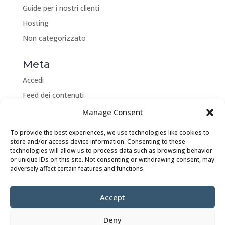
Guide per i nostri clienti
Hosting
Non categorizzato
Meta
Accedi
Feed dei contenuti
Feed dei commenti
Manage Consent
WordPress.org
To provide the best experiences, we use technologies like cookies to
store and/or access device information. Consenting to these
technologies will allow us to process data such as browsing behavior
or unique IDs on this site. Not consenting or withdrawing consent, may
adversely affect certain features and functions.
PARLIAMO DEL TUO PROGETTO
Accept
WEBGROW di Vincenzo Barilà calle Irlanda 4 puerta 7A
35580 Playa Blanca - Yaiza Lanzarote (Las Palmas) -
Deny